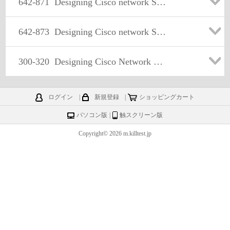
642-871
Designing Cisco network Service Architectures (ARCH)
642-873
Designing Cisco network Service Architectures (ARCH)
300-320
Designing Cisco Network Service Architectures
ログイン
|
新規登録
|
ショッピングカート
パソコン版
|
触スクリーン版
Copyright© 2026 m.killtest.jp