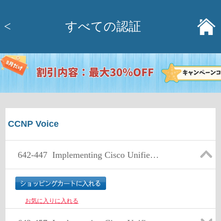
<
すべての認証
CCNP Voice
642-447
Implementing Cisco Unified Communications Manager, Part 1 v8.0 (CIPT1 v8.0)
お気に入りに入れる