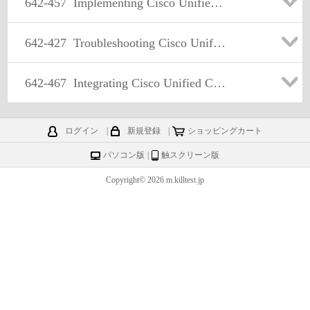
642-457
Implementing Cisco Unified Communications Manager, Part 2 v8.0 (CIPT2 v8.0)
642-427
Troubleshooting Cisco Unified Communications v8.0 (TVOICE v8.0)
642-467
Integrating Cisco Unified Communications Applications v8.0 (CAPPS v8.0)
ログイン
|
新規登録
|
ショッピングカート
パソコン版
|
触スクリーン版
Copyright© 2026 m.killtest.jp