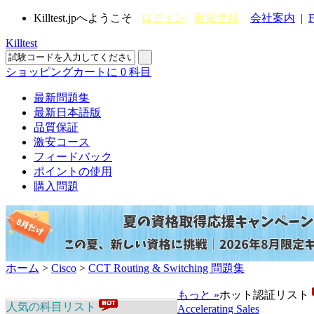
Killtest.jpへようこそ
ログイン
新規登録
会社案内
|
F
Killtest
ショッピングカートに
0
科目
最新問題集
最新日本語版
品質保証
激安コース
フィードバック
ポイントの使用
購入問題
ホーム
>
Cisco
>
CCT Routing & Switching 問題集
もっと »
ホット認証リスト
人気の科目リスト
Accelerating Sales