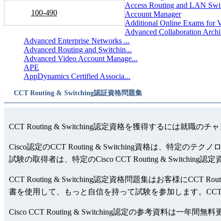
Access Routing and LAN Swit
100-490
Account Manager
Additional Online Exams for V
Advanced Collaboration Archit
Advanced Enterprise Networks ...
Advanced Routing and Switchin...
Advanced Video Account Manage...
APE
AppDynamics Certified Associa...
CCT Routing & Switching認証資格問題集
CCT Routing & Switching認定資格を獲得するには就
Cisco認定のCCT Routing & Switching資格は、
試験の取得者は、特定のCisco CCT Routing & Swit
CCT Routing & Switching認定資格問題集はお客様にCCT R
書を使用して、もっと自信を持って試験を参加します。CCT Routin
Cisco CCT Routing & Switching認定の