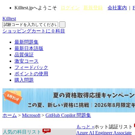
Killtest.jpへようこそ
ログイン
新規登録
会社案内
|
F
Killtest
ショッピングカートに
0
科目
最新問題集
最新日本語版
品質保証
激安コース
フィードバック
ポイントの使用
購入問題
ホーム
>
Microsoft
>
GitHub Copilot 問題集
もっと »
ホット認証リスト
人気の科目リスト
Azure AI Engineer Associate