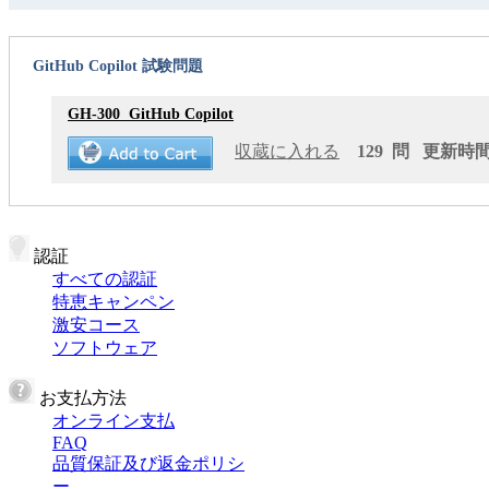
GitHub Copilot 試験問題
GH-300
GitHub Copilot
収蔵に入れる
129 問 更新時間: 
認証
すべての認証
特恵キャンペン
激安コース
ソフトウェア
お支払方法
オンライン支払
FAQ
品質保証及び返金ポリシ
ー