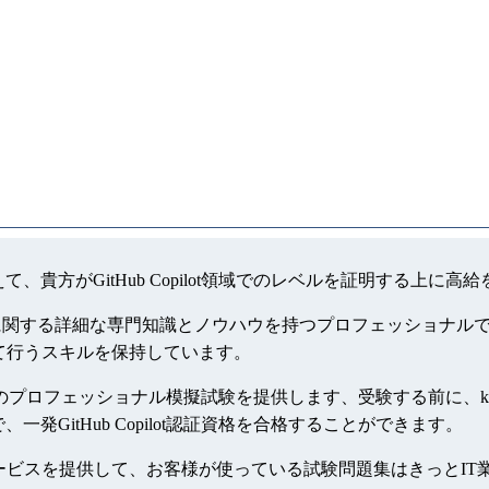
増えて、貴方がGitHub Copilot領域でのレベルを証明する上
テクノロジーに関する詳細な専門知識とノウハウを持つプロフェッショナルであ
質を一貫して行うスキルを保持しています。
ilot資格のプロフェッショナル模擬試験を提供します、受験する前に、kill
で、一発GitHub Copilot認証資格を合格することができます。
一年間無料更新サービスを提供して、お客様が使っている試験問題集はき