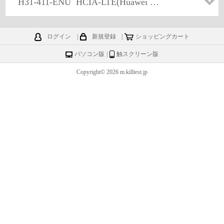
H31-411-ENU
HCIA-LTE(Huawei Certified ICT Associate-LTE)
ログイン
|
新規登録
|
ショッピングカート
パソコン版
|
触スクリーン版
Copyright© 2026 m.killtest.jp