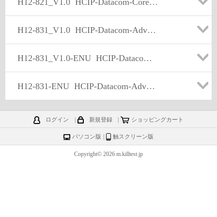
H12-821_V1.0
HCIP-Datacom-Core Technology V1.0
H12-831_V1.0
HCIP-Datacom-Advanced Routing & Switching Technology V1.0
H12-831_V1.0-ENU
HCIP-Datacom-Advanced Routing & Switching Technology V1.0
H12-831-ENU
HCIP-Datacom-Advanced Routing & Switching Technology V1.0
ログイン
|
新規登録
|
ショッピングカート
パソコン版
|
触スクリーン版
Copyright© 2026 m.killtest.jp