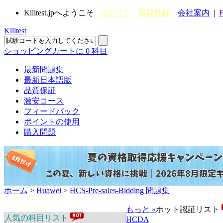
Killtest.jpへようこそ
ログイン
新規登録
会社案内
|
F
Killtest
ショッピングカートに
0
科目
最新問題集
最新日本語版
品質保証
激安コース
フィードバック
ポイントの使用
購入問題
ホーム
>
Huawei
>
HCS-Pre-sales-Bidding 問題集
もっと »
ホット認証リスト
人気の科目リスト
HCDA