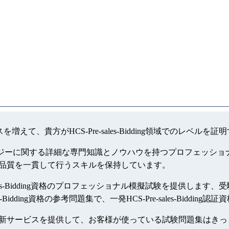
チャンスを増えて、貴方がHCS-Pre-sales-Bidding領域での
定のテクノロジーに関する詳細な専門知識とノウハウを持つプロフェッショナルで
ng認定資格の品質を一貫して行うスキルを保持しています。
-sales-Bidding資格のプロフェッショナル模擬試験を提供します、受験する前
idding資格の参考問題集で、一発HCS-Pre-sales-Biddi
考資料は一年間無料更新サービスを提供して、お客様が使っている試験問題