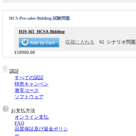
HCS-Pre-sales-Bidding 試験問題
H19-365
HCSA-Bidding
収蔵に入れる
92 シナリオ問題 更
¥18900.00
認証
すべての認証
特恵キャンペン
激安コース
ソフトウェア
お支払方法
オンライン支払
FAQ
品質保証及び返金ポリシ
ー