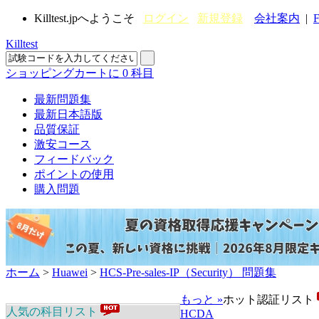
Killtest.jpへようこそ
ログイン
新規登録
会社案内
|
F
Killtest
ショッピングカートに
0
科目
最新問題集
最新日本語版
品質保証
激安コース
フィードバック
ポイントの使用
購入問題
ホーム
>
Huawei
>
HCS-Pre-sales-IP（Security） 問題集
もっと »
ホット認証リスト
人気の科目リスト
HCDA