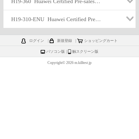
H19-360
Huawei Certified Pre-sales Specialist-Video Surveillance –CHS
H19-310-ENU
Huawei Certified Pre-sales specialist-Video Surveillance-CHS
ログイン
|
新規登録
|
ショッピングカート
パソコン版
|
触スクリーン版
Copyright© 2026 m.killtest.jp