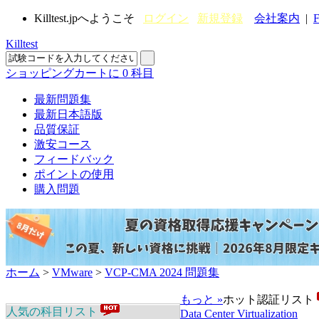
Killtest.jpへようこそ
ログイン
新規登録
会社案内
|
F
Killtest
ショッピングカートに
0
科目
最新問題集
最新日本語版
品質保証
激安コース
フィードバック
ポイントの使用
購入問題
ホーム
>
VMware
>
VCP-CMA 2024 問題集
もっと »
ホット認証リスト
人気の科目リスト
Data Center Virtualization