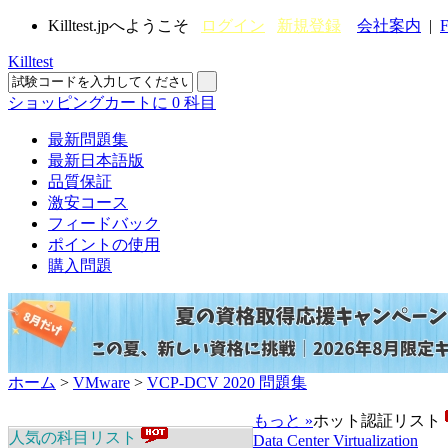
Killtest.jpへようこそ
ログイン
新規登録
会社案内
|
F
Killtest
ショッピングカートに
0
科目
最新問題集
最新日本語版
品質保証
激安コース
フィードバック
ポイントの使用
購入問題
ホーム
>
VMware
>
VCP-DCV 2020 問題集
もっと »
ホット認証リスト
人気の科目リスト
Data Center Virtualization