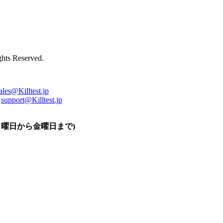
ts Reserved.
ales@Killtest.jp
support@Killtest.jp
0 (月曜日から金曜日まで)