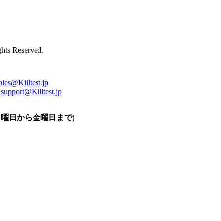
ts Reserved.
ales@Killtest.jp
support@Killtest.jp
0 (月曜日から金曜日まで)