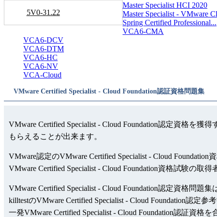
Master Specialist HCI 2020
5V0-31.22
Master Specialist - VMware Cl.
Spring Certified Professional...
VCA6-CMA
VCA6-DCV
VCA6-DTM
VCA6-HC
VCA6-NV
VCA-Cloud
VMware Certified Specialist - Cloud Foundation認証資格問題集
VMware Certified Specialist - Cloud Foundati
もらえることが出来ます。
VMware認定のVMware Certified Specialist
VMware Certified Specialist - Cloud Foundatio
VMware Certified Specialist - Cloud Foundati
killtestのVMware Certified Specialist - Cloud F
一発VMware Certified Specialist - Cloud Foundat