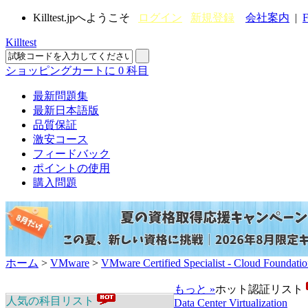
Killtest.jpへようこそ
ログイン
新規登録
会社案内
|
F
Killtest
ショッピングカートに
0
科目
最新問題集
最新日本語版
品質保証
激安コース
フィードバック
ポイントの使用
購入問題
ホーム
>
VMware
>
VMware Certified Specialist - Cloud Found
もっと »
ホット認証リスト
人気の科目リスト
Data Center Virtualization