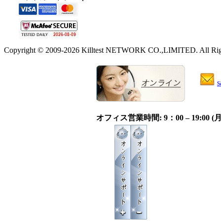
Copyright © 2009-2026 Killtest NETWORK CO.,LIMITED. All Righ
s
オフィス営業時間: 9：00 – 19:0