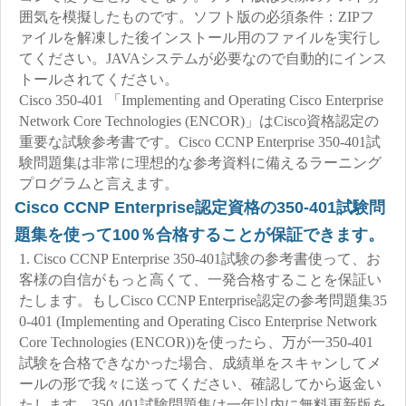
囲気を模擬したものです。ソフト版の必須条件：ZIPフ
ァイルを解凍した後インストール用のファイルを実行し
てください。JAVAシステムが必要なので自動的にインス
トールされてください。
Cisco 350-401 「Implementing and Operating Cisco Enterprise
Network Core Technologies (ENCOR)」はCisco資格認定の
重要な試験参考書です。Cisco CCNP Enterprise 350-401試
験問題集は非常に理想的な参考資料に備えるラーニング
プログラムと言えます。
Cisco CCNP Enterprise認定資格の350-401試験問
題集を使って100％合格することが保証できます。
1. Cisco CCNP Enterprise 350-401試験の参考書使って、お
客様の自信がもっと高くて、一発合格することを保証い
たします。もしCisco CCNP Enterprise認定の参考問題集35
0-401 (Implementing and Operating Cisco Enterprise Network
Core Technologies (ENCOR))を使ったら、万が一350-401
試験を合格できなかった場合、成績単をスキャンしてメ
ールの形で我々に送ってください、確認してから返金い
たします。350-401試験問題集は一年以内に無料更新版を