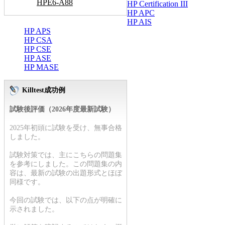
HPE6-A88
HP Certification III
HP APC
HP AIS
HP APS
HP CSA
HP CSE
HP ASE
HP MASE
Killtest成功例
試験後評価（2026年度最新試験）
2025年初頭に試験を受け、無事合格
しました。
試験対策では、主にこちらの問題集
を参考にしました。この問題集の内
容は、最新の試験の出題形式とほぼ
同様です。
今回の試験では、以下の点が明確に
示されました。