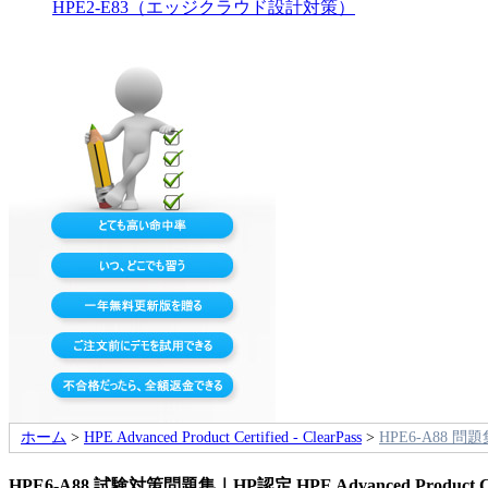
HPE2-E83（エッジクラウド設計対策）
ホーム
>
HPE Advanced Product Certified - ClearPass
>
HPE6-A88 問題
HPE6-A88 試験対策問題集｜HP認定 HPE Advanced Product Cert