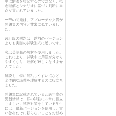
単に解答を暗記するのではなく、概
念理解とシナリオに基づく判断に重
点が置かれていました。
一部の問題は、アプローチや文言が
問題集の内容と非常に似ていまし
た。
改訂版の問題は、以前のバージョン
よりも実際の試験形式に近いです。
私は英語版の教材を使用しました。
これにより、試験中に用語が分かり
やすくなり、理解が難しくなりませ
んでした。
解説も、特に混乱しやすい点など、
全体的な論理を理解するのに役立ち
ました。
問題集に記載されている2026年度の
更新情報は、私の試験に非常に役立
ちました。試験対策をしている学生
には、最新バージョンを使用し、古
い教材だけに頼らないことをお勧め