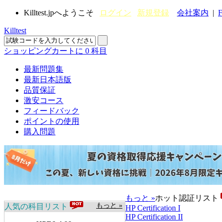
Killtest.jpへようこそ
ログイン
新規登録
会社案内
|
F
Killtest
ショッピングカートに
0
科目
最新問題集
最新日本語版
品質保証
激安コース
フィードバック
ポイントの使用
購入問題
もっと »
ホット認証リスト
もっと »
人気の科目リスト
HP Certification I
HP Certification II