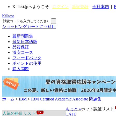
Killtest.jpへようこそ
ログイン
新規登録
会社案内
|
F
Killtest
ショッピングカートに
0
科目
最新問題集
最新日本語版
品質保証
激安コース
フィードバック
ポイントの使用
購入問題
ホーム
>
IBM
>
IBM Certified Academic Associate 問題集
もっと »
ホット認証リスト
人気の科目リスト
CATE