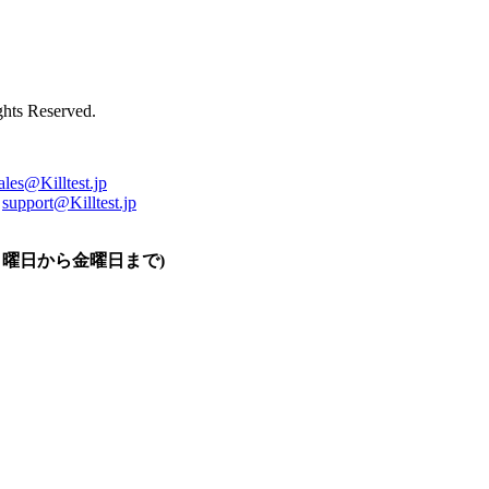
ts Reserved.
ales@Killtest.jp
support@Killtest.jp
0 (月曜日から金曜日まで)