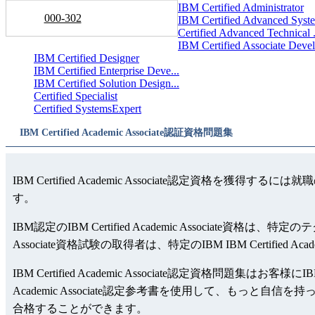
IBM Certified Administrator
000-302
IBM Certified Advanced Syste
Certified Advanced Technical .
IBM Certified Associate Devel.
IBM Certified Designer
IBM Certified Enterprise Deve...
IBM Certified Solution Design...
Certified Specialist
Certified SystemsExpert
IBM Certified Academic Associate認証資格問題集
IBM Certified Academic Associate認定資格を獲得
す。
IBM認定のIBM Certified Academic Associat
Associate資格試験の取得者は、特定のIBM IBM Certifie
IBM Certified Academic Associate認定資格問題集はお客様
Academic Associate認定参考書を使用して、もっと自信を持って試験を参
合格することができます。