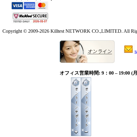
Copyright © 2009-2026 Killtest NETWORK CO.,LIMITED. All Righ
s
オフィス営業時間: 9：00 – 19:0