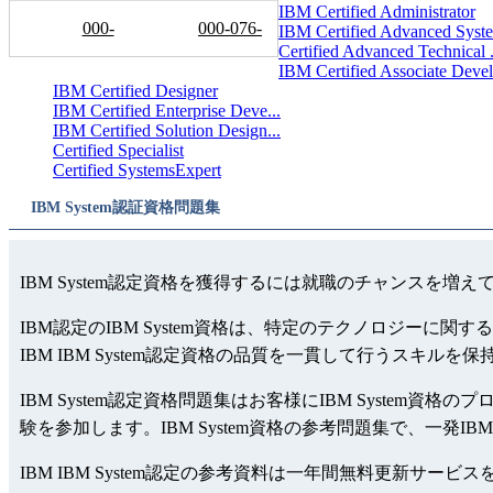
IBM Certified Administrator
000-
000-076-
IBM Certified Advanced Syste
Certified Advanced Technical .
076Chinese
CN
IBM Certified Associate Devel.
IBM Certified Designer
IBM Certified Enterprise Deve...
IBM Certified Solution Design...
Certified Specialist
Certified SystemsExpert
IBM System認証資格問題集
IBM System認定資格を獲得するには就職のチャンスを増え
IBM認定のIBM System資格は、特定のテクノロジーに
IBM IBM System認定資格の品質を一貫して行うスキルを
IBM System認定資格問題集はお客様にIBM System資
験を参加します。IBM System資格の参考問題集で、一発IB
IBM IBM System認定の参考資料は一年間無料更新