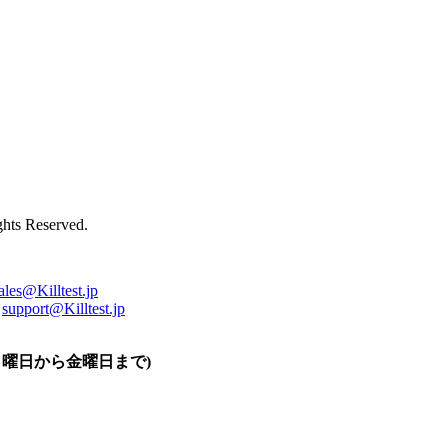
ts Reserved.
ales@Killtest.jp
support@Killtest.jp
0 (月曜日から金曜日まで)