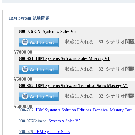
IBM System 試験問題
000-076-CN
System x Sales V5
収蔵に入れる
53 シナリオ問題 更
¥7800.00
000-SS1
IBM Systems Software Sales Mastery V1
収蔵に入れる
32 シナリオ問題 更
¥6800.00
000-SS2
IBM Systems Software Technical Sales Mastery V1
収蔵に入れる
32 シナリオ問題 更
¥6800.00
000-Z02
IBM System z Solution Editions Technical Mastery Test
000-076Chinese
System x Sales V5
000-076
IBM System x Sales