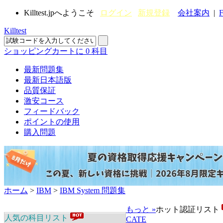
Killtest.jpへようこそ
ログイン
新規登録
会社案内
|
F
Killtest
ショッピングカートに
0
科目
最新問題集
最新日本語版
品質保証
激安コース
フィードバック
ポイントの使用
購入問題
ホーム
>
IBM
>
IBM System 問題集
もっと »
ホット認証リスト
人気の科目リスト
CATE