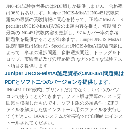
JN0-451試験参考書のはPDF版しか提供しません、合格率
は96％もあります。Juniper JNCIS-MistAI JN0-451試験問
題集の最新の受験情報に関心を持って、正確にMist AI - S
pecialist (JNCIS-MistAI)試験の出題内容を捉え、短期間で
最新のJN0-451試験内容を更新し、97％カバー率の参考
問題集を提供することが出来ます。Juniper JNCIS-MistAI
認定問題集はMist AI - Specialist (JNCIS-MistAI)試験問題に
よって、単項の選択問題、多肢選択問題、ドラッグ＆ド
ロップ、実験問題及び穴埋め問題 などの様々な試験テス
ト項目を提供します。
Juniper JNCIS-MistAI認定資格のJN0-451問題集は
PDFとソフト二つのバージョンを提供します。
JN0-451 PDF形式はプリントだけでなく、いくつのパソ
コンで使うことができます。ソフト版は実際のテスト雰
囲気を模擬したものです。ソフト版の必須条件：ZIPフ
ァイルを解凍した後インストール用のファイルを実行し
てください。JAVAシステムが必要なので自動的にインス
トールされてください。