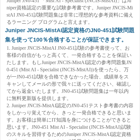
Juniper JN0-451 「Mist AI - Specialist (JNCIS-MistAI)」はJu
niper資格認定の重要な試験参考書です。Juniper JNCIS-Mi
stAI JN0-451試験問題集は非常に理想的な参考資料に備え
るラーニング プログラムと言えます。
Juniper JNCIS-MistAI認定資格のJN0-451試験問題
集を使って100％合格することが保証できます。
1. Juniper JNCIS-MistAI JN0-451試験の参考書使って、お
客様の自信がもっと高くて、一発合格することを保証い
たします。もしJuniper JNCIS-MistAI認定の参考問題集JN
0-451 (Mist AI - Specialist (JNCIS-MistAI))を使ったら、万
が一JN0-451試験を合格できなかった場合、成績単をス
キャンしてメールの形で我々に送ってください、確認し
てから返金いたします。JN0-451試験問題集は一年以内
に無料更新版を提供します。
2. Juniper JNCIS-MistAI認定のJN0-451テスト参考書の内容
をしかっり覚えてから、きっと一発合格できると思いま
す。お客様は簡単にIT知識を身につけることができると
思います。JN0-451 Mist AI - Specialist (JNCIS-MistAI)試験
のスキルを習得するためのJuniper JNCIS-MistAI認定資格