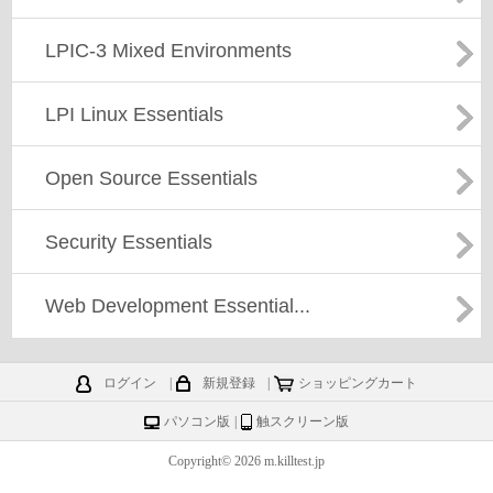
LPIC-3 Mixed Environments
LPI Linux Essentials
Open Source Essentials
Security Essentials
Web Development Essential...
ログイン
|
新規登録
|
ショッピングカート
パソコン版
|
触スクリーン版
Copyright© 2026 m.killtest.jp