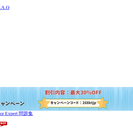
.A.Q
trator Expert 問題集