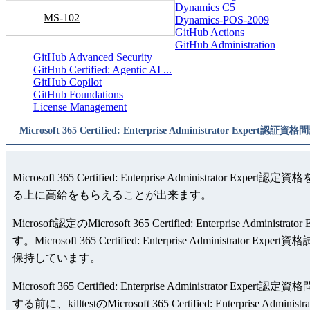
Dynamics C5
MS-102
Dynamics-POS-2009
GitHub Actions
GitHub Administration
GitHub Advanced Security
GitHub Certified: Agentic AI ...
GitHub Copilot
GitHub Foundations
License Management
Microsoft 365 Certified: Enterprise Administrator Expert認証資
Microsoft 365 Certified: Enterprise Administrator
る上に高給をもらえることが出来ます。
Microsoft認定のMicrosoft 365 Certified: En
す。Microsoft 365 Certified: Enterprise Administrator
保持しています。
Microsoft 365 Certified: Enterprise Administrator
する前に、killtestのMicrosoft 365 Certified: Enterprise 