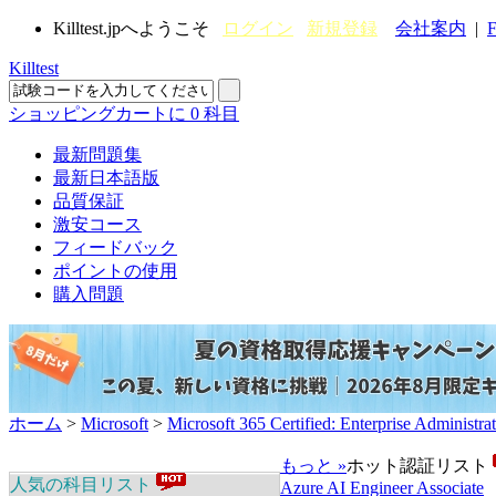
Killtest.jpへようこそ
ログイン
新規登録
会社案内
|
F
Killtest
ショッピングカートに
0
科目
最新問題集
最新日本語版
品質保証
激安コース
フィードバック
ポイントの使用
購入問題
ホーム
>
Microsoft
>
Microsoft 365 Certified: Enterprise Adminis
もっと »
ホット認証リスト
人気の科目リスト
Azure AI Engineer Associate