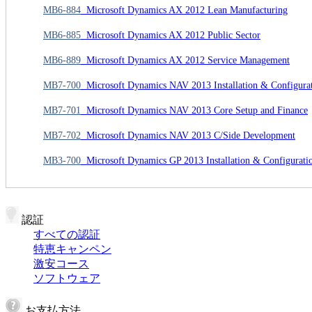
MB6-884
Microsoft Dynamics AX 2012 Lean Manufacturing
MB6-885
Microsoft Dynamics AX 2012 Public Sector
MB6-889
Microsoft Dynamics AX 2012 Service Management
MB7-700
Microsoft Dynamics NAV 2013 Installation & Configura
MB7-701
Microsoft Dynamics NAV 2013 Core Setup and Finance
MB7-702
Microsoft Dynamics NAV 2013 C/Side Development
MB3-700
Microsoft Dynamics GP 2013 Installation & Configurati
認証
すべての認証
特恵キャンペン
激安コース
ソフトウェア
お支払方法