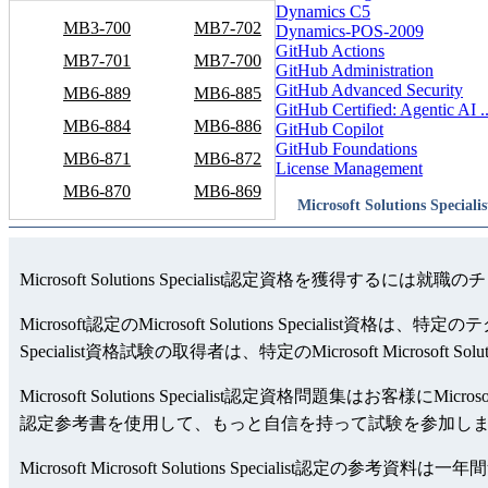
Dynamics C5
MB3-700
MB7-702
Dynamics-POS-2009
GitHub Actions
MB7-701
MB7-700
GitHub Administration
GitHub Advanced Security
MB6-889
MB6-885
GitHub Certified: Agentic AI ..
MB6-884
MB6-886
GitHub Copilot
GitHub Foundations
MB6-871
MB6-872
License Management
MB6-870
MB6-869
Microsoft Solutions Spe
Microsoft Solutions Specialist認定資格を獲得する
Microsoft認定のMicrosoft Solutions Specia
Specialist資格試験の取得者は、特定のMicrosoft Microso
Microsoft Solutions Specialist認定資格問題集はお客様にMicr
認定参考書を使用して、もっと自信を持って試験を参加します。Microsoft
Microsoft Microsoft Solutions Speci