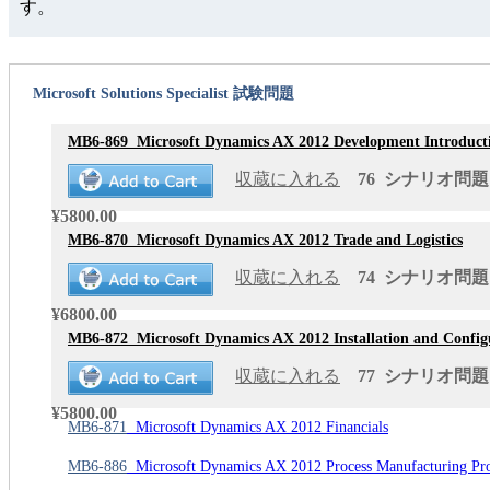
す。
Microsoft Solutions Specialist 試験問題
MB6-869
Microsoft Dynamics AX 2012 Development Introduct
収蔵に入れる
76 シナリオ問題 更
¥5800.00
MB6-870
Microsoft Dynamics AX 2012 Trade and Logistics
収蔵に入れる
74 シナリオ問題 更
¥6800.00
MB6-872
Microsoft Dynamics AX 2012 Installation and Config
収蔵に入れる
77 シナリオ問題 更
¥5800.00
MB6-871
Microsoft Dynamics AX 2012 Financials
MB6-886
Microsoft Dynamics AX 2012 Process Manufacturing Prod