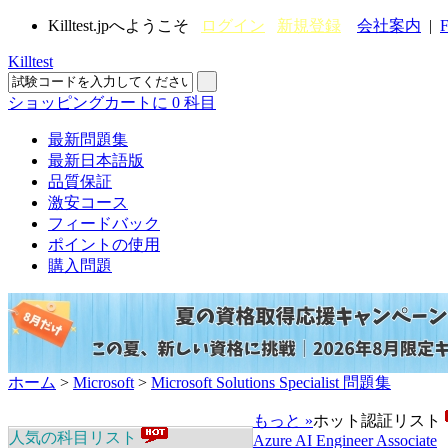
Killtest.jpへようこそ
ログイン
新規登録
会社案内
|
F
Killtest
ショッピングカートに
0
科目
最新問題集
最新日本語版
品質保証
激安コース
フィードバック
ポイントの使用
購入問題
ホーム
>
Microsoft
>
Microsoft Solutions Specialist 問題集
もっと »
ホット認証リスト
人気の科目リスト
Azure AI Engineer Associate