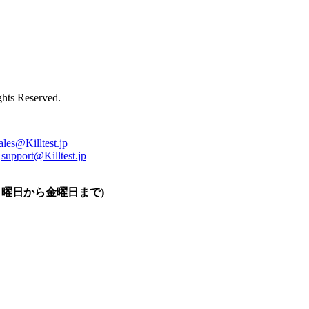
ts Reserved.
ales@Killtest.jp
support@Killtest.jp
0 (月曜日から金曜日まで)