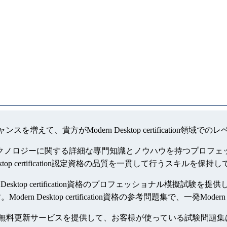
は就職のチャンスを増えて、貴方がModern Desktop certific
tion資格は、特定のテクノロジーに関する詳細な専門知識とノウハウを持つプロフ
rn Desktop certification認定資格の品質を一貫して行うスキルを保
rn Desktop certification資格のプロフェッショナル模擬試験を提供します、
sktop certification資格の参考問題集で、一発Modern De
tion認定の参考資料は一年間無料更新サービスを提供して、お客様が使って