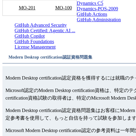
Dynamics C5
MO-201
MO-100
Dynamics-POS-2009
GitHub Actions
GitHub Administration
GitHub Advanced Security
GitHub Certified: Agentic AI ...
GitHub Copilot
GitHub Foundations
License Management
Modern Desktop certification認証資格問題集
Modern Desktop certification認定資格を獲得するに
Microsoft認定のModern Desktop certifica
certification資格試験の取得者は、特定のMicrosoft Mode
Modern Desktop certification認定資格問題集はお客様にMode
定参考書を使用して、もっと自信を持って試験を参加します。Modern De
Microsoft Modern Desktop certifica