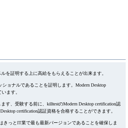
ation領域でのレベルを証明する上に高給をもらえることが出来ます。
ェッショナルであることを証明します。Modern Desktop
持しています。
受験する前に、killtestのModern Desktop certification認
sktop certification認証資格を合格することができます。
いる試験問題集はきっとIT業で最も最新バージョンであることを確保しま