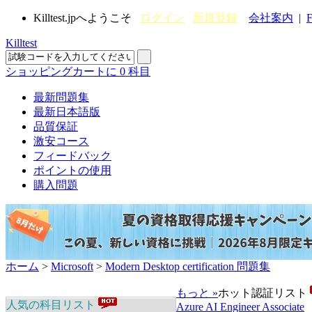
Killtest.jpへようこそ
ログイン
新規登録
会社案内
|
F
Killtest
ショッピングカートに
0
科目
最新問題集
最新日本語版
品質保証
激安コース
フィードバック
ポイントの使用
購入問題
ホーム
>
Microsoft
>
Modern Desktop certification 問題集
もっと »
ホット認証リスト
人気の科目リスト
Azure AI Engineer Associate