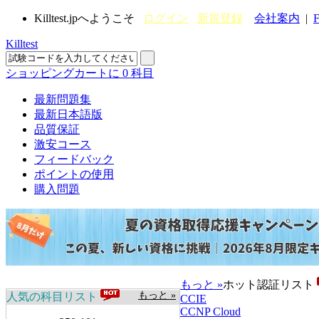
Killtest.jpへようこそ
ログイン
新規登録
会社案内
|
F
Killtest
ショッピングカートに
0
科目
最新問題集
最新日本語版
品質保証
激安コース
フィードバック
ポイントの使用
購入問題
もっと »
ホット認証リスト
もっと »
人気の科目リスト
CCIE
CCNP Cloud