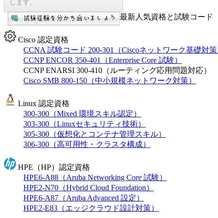
します。
最新人気資格と試験コード【
Cisco 認定資格
CCNA 試験コード 200-301（Ciscoネットワーク基礎対
CCNP ENCOR 350-401（Enterprise Core 試験）
CCNP ENARSI 300-410（ルーティング応用問題対応）
Cisco SMB 800-150（中小規模ネットワーク対策）
Linux 認定資格
300-300（Mixed 環境スキル認定）
303-300（Linuxセキュリティ技術）
305-300（仮想化とコンテナ管理スキル）
306-300（高可用性・クラスタ構成）
HPE（HP）認定資格
HPE6-A88（Aruba Networking Core 試験）
HPE2-N70（Hybrid Cloud Foundation）
HPE6-A87（Aruba Advanced 設定）
HPE2-E83（エッジクラウド設計対策）