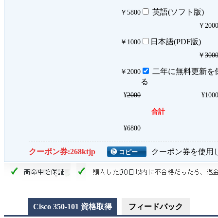
英語(ソフト版)
￥
5800
￥
200
日本語(PDF版)
￥
1000
￥
300
二年に無料更新を
￥
2000
る
¥
2000
¥
100
合計
¥
6800
クーポン券:
268ktjp
クーポン券を使用
Cisco 350-101 資格取得
フィードバック