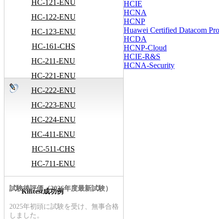
HC-121-ENU
HCIE
HCNA
HC-122-ENU
HCNP
Huawei Certified Datacom Prof
HC-123-ENU
HCDA
HC-161-CHS
HCNP-Cloud
HCIE-R&S
HC-211-ENU
HCNA-Security
HC-221-ENU
HC-222-ENU
HC-223-ENU
HC-224-ENU
HC-411-ENU
HC-511-CHS
HC-711-ENU
試験後評価（2026年度最新試験）
Killtest成功例
2025年初頭に試験を受け、無事合格
しました。