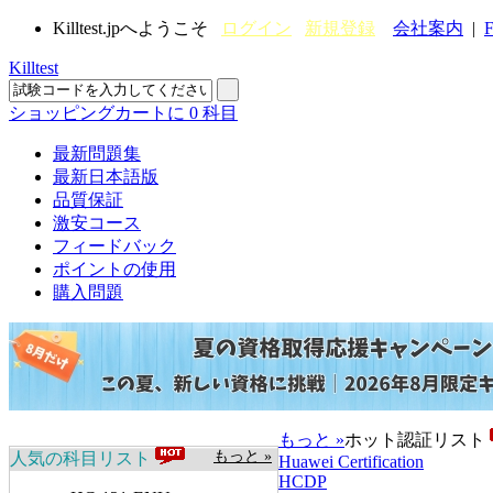
Killtest.jpへようこそ
ログイン
新規登録
会社案内
|
F
Killtest
ショッピングカートに
0
科目
最新問題集
最新日本語版
品質保証
激安コース
フィードバック
ポイントの使用
購入問題
もっと »
ホット認証リスト
もっと »
人気の科目リスト
Huawei Certification
HCDP