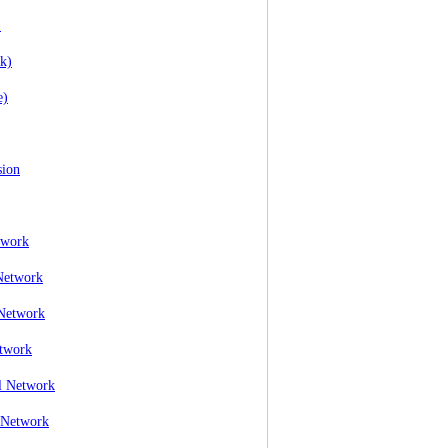
)
k)
e)
sion
twork
Network
 Network
etwork
l Network
 Network