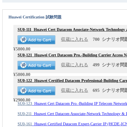
Huawei Certification 試験問題
SU0-111
Huawei Cert Datacom Associate-Network Technology 
収蔵に入れる
700 シナリオ問題 
¥5800.00
SU0-121
Huawei Cert Datacom Pro.-Building Carrier Access 
収蔵に入れる
499 シナリオ問題 
¥5800.00
SU0-122
Huawei Certified Datacom Professional-Building Ca
収蔵に入れる
695 シナリオ問題 
¥2900.00
SU0-123
Huawei Cert Datacom Pro.-Building IP Telecom Networ
SU0-211
Huawei Cert Datacom Associate-Network Technology & 
SU0-161
Huawei Certified Datacom Expert-Carrier IP (HCDE-IC