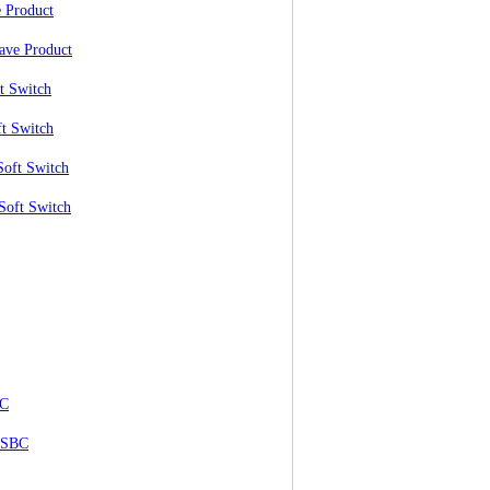
 Product
ave Product
t Switch
t Switch
Soft Switch
Soft Switch
BC
 SBC