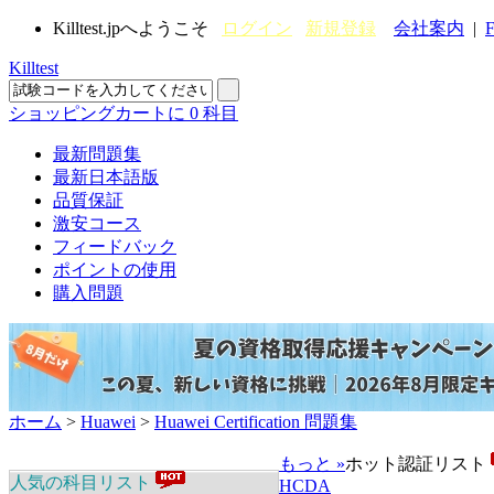
Killtest.jpへようこそ
ログイン
新規登録
会社案内
|
F
Killtest
ショッピングカートに
0
科目
最新問題集
最新日本語版
品質保証
激安コース
フィードバック
ポイントの使用
購入問題
ホーム
>
Huawei
>
Huawei Certification 問題集
もっと »
ホット認証リスト
人気の科目リスト
HCDA