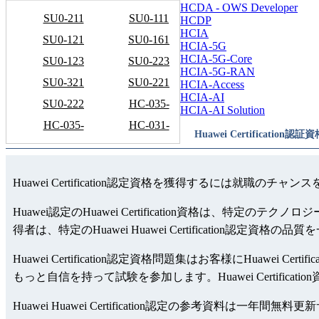
HCDA - OWS Developer
SU0-211
SU0-111
HCDP
HCIA
SU0-121
SU0-161
HCIA-5G
HCIA-5G-Core
SU0-123
SU0-223
HCIA-5G-RAN
SU0-321
SU0-221
HCIA-Access
HCIA-AI
SU0-222
HC-035-
HCIA-AI Solution
HC-035-
211-CHS
HC-031-
Huawei Certification認
210-ENU
511-ENU
Huawei Certification認定資格を獲得するには就職のチ
Huawei認定のHuawei Certification資格は、特定
得者は、特定のHuawei Huawei Certification認定
Huawei Certification認定資格問題集はお客様にHuawei C
もっと自信を持って試験を参加します。Huawei Certificati
Huawei Huawei Certification認定の参考