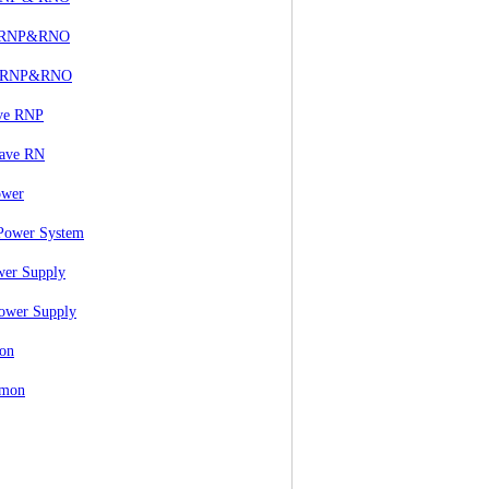
MA RNP&RNO
MA RNP&RNO
ave RNP
wave RN
ower
 Power System
wer Supply
Power Supply
on
mmon