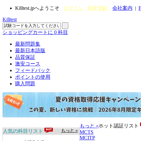
Killtest.jpへようこそ
ログイン
新規登録
会社案内
|
F
Killtest
ショッピングカートに
0
科目
最新問題集
最新日本語版
品質保証
激安コース
フィードバック
ポイントの使用
購入問題
もっと »
ホット認証リスト
もっと »
人気の科目リスト
MCTS
MCITP