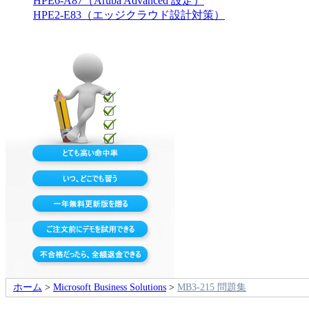
HPE6-A87（Aruba Advanced 設定）
HPE2-E83（エッジクラウド設計対策）
ホーム
>
Microsoft Business Solutions
>
MB3-215 問題集