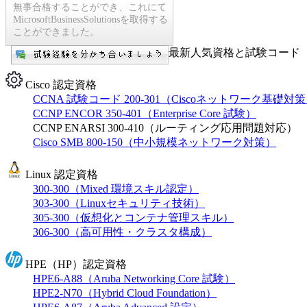
無事合格することができ、これにて
MicrosoftBusinessSolutionsを取得する
ことができました。
最新人気資格と試験コード【
Cisco 認定資格
CCNA 試験コード 200-301（Ciscoネットワーク基礎対
CCNP ENCOR 350-401（Enterprise Core 試験）
CCNP ENARSI 300-410（ルーティング応用問題対応）
Cisco SMB 800-150（中小規模ネットワーク対策）
Linux 認定資格
300-300（Mixed 環境スキル認定）
303-300（Linuxセキュリティ技術）
305-300（仮想化とコンテナ管理スキル）
306-300（高可用性・クラスタ構成）
HPE（HP）認定資格
HPE6-A88（Aruba Networking Core 試験）
HPE2-N70（Hybrid Cloud Foundation）