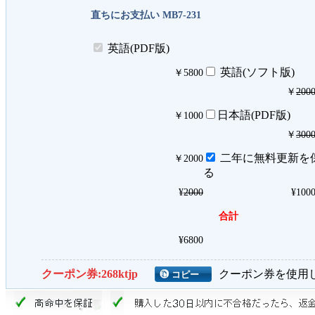
直ちにお支払い MB7-231
英語(PDF版)
英語(ソフト版)
￥
5800
￥
200
日本語(PDF版)
￥
1000
￥
300
二年に無料更新を
￥
2000
る
¥
2000
¥
100
合計
¥
6800
クーポン券:
268ktjp
クーポン券を使用