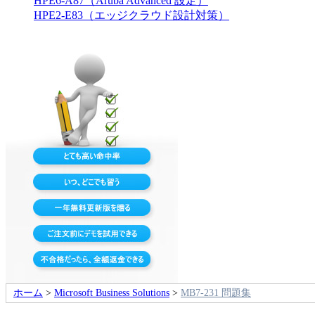
HPE6-A87（Aruba Advanced 設定）
HPE2-E83（エッジクラウド設計対策）
ホーム
>
Microsoft Business Solutions
>
MB7-231 問題集