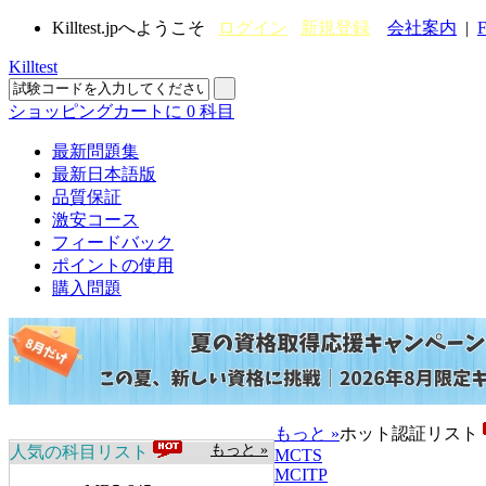
Killtest.jpへようこそ
ログイン
新規登録
会社案内
|
F
Killtest
ショッピングカートに
0
科目
最新問題集
最新日本語版
品質保証
激安コース
フィードバック
ポイントの使用
購入問題
もっと »
ホット認証リスト
もっと »
人気の科目リスト
MCTS
MCITP