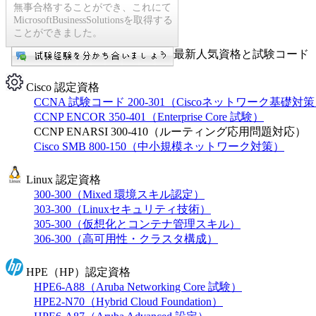
無事合格することができ、これにて
MicrosoftBusinessSolutionsを取得する
ことができました。
最新人気資格と試験コード【
Cisco 認定資格
CCNA 試験コード 200-301（Ciscoネットワーク基礎対
CCNP ENCOR 350-401（Enterprise Core 試験）
CCNP ENARSI 300-410（ルーティング応用問題対応）
Cisco SMB 800-150（中小規模ネットワーク対策）
Linux 認定資格
300-300（Mixed 環境スキル認定）
303-300（Linuxセキュリティ技術）
305-300（仮想化とコンテナ管理スキル）
306-300（高可用性・クラスタ構成）
HPE（HP）認定資格
HPE6-A88（Aruba Networking Core 試験）
HPE2-N70（Hybrid Cloud Foundation）