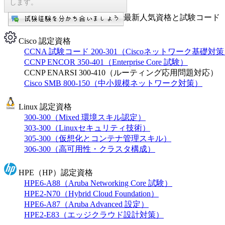
します。
最新人気資格と試験コード【
Cisco 認定資格
CCNA 試験コード 200-301（Ciscoネットワーク基礎対
CCNP ENCOR 350-401（Enterprise Core 試験）
CCNP ENARSI 300-410（ルーティング応用問題対応）
Cisco SMB 800-150（中小規模ネットワーク対策）
Linux 認定資格
300-300（Mixed 環境スキル認定）
303-300（Linuxセキュリティ技術）
305-300（仮想化とコンテナ管理スキル）
306-300（高可用性・クラスタ構成）
HPE（HP）認定資格
HPE6-A88（Aruba Networking Core 試験）
HPE2-N70（Hybrid Cloud Foundation）
HPE6-A87（Aruba Advanced 設定）
HPE2-E83（エッジクラウド設計対策）