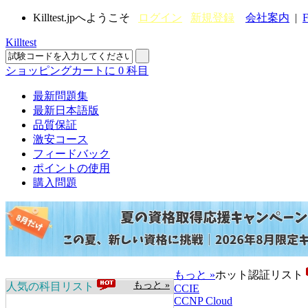
Killtest.jpへようこそ
ログイン
新規登録
会社案内
|
F
Killtest
ショッピングカートに
0
科目
最新問題集
最新日本語版
品質保証
激安コース
フィードバック
ポイントの使用
購入問題
もっと »
ホット認証リスト
もっと »
人気の科目リスト
CCIE
CCNP Cloud